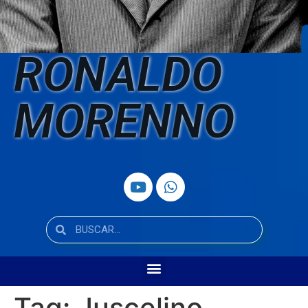
RONALDO
MORENNO
Tag:
Juscelino