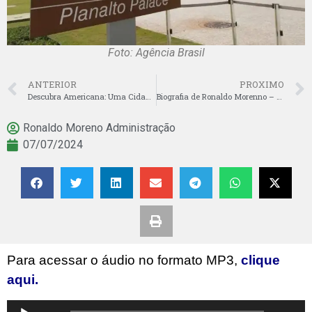
Foto: Agência Brasil
ANTERIOR
PROXIMO
Descubra Americana: Uma Cidade de Encantos e Oportunidades
Biografia de Ronaldo Morenno – Compromisso com a Palavra!
Ronaldo Moreno Administração
07/07/2024
Para acessar o áudio no formato MP3,
clique
aqui.
Tocador