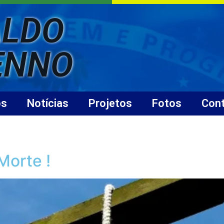
LDO
ENNO
os
Notícias
Projetos
Fotos
Con
Morte !