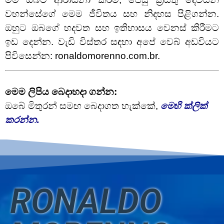
වහන්සේගේ මෙම ජීවිතය සහ නිදහස පිළිගන්න.
ඔහුට ඔබගේ හදවත සහ ඉතිහාසය වෙනස් කිරීමට
ඉඩ දෙන්න. වැඩි විස්තර සඳහා අපේ වෙබ් අඩවියට
පිවිසෙන්න: ronaldomorenno.com.br.
මෙම ලිපිය බෙදාහදා ගන්න:
ඔබේ මිතුරන් සමඟ බෙදාගත හැක්කේ,
මෙහි ක්ලික්
කරන්න
.
RONALDO