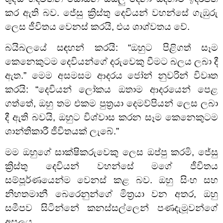
කර ඇති බව. ජේසු ක්‍රිස්තු දෙවියන් වහන්සේ ගැඹුරු
ලෙස ජීවිතය වෙනස් කරයි, එය ශාශ්වතය වේ.
බයිබලයේ සඳහන් කරයි: “ඔහුට පිළිගත් සෑම
කෙනෙකුටම දෙවියන්ගේ දරුවෙකු වීමට බලය ලබා දී
ඇත.” මෙම අසමසම ආදරය ජෝන් නුවරින් විවෘත
කරයි: “දෙවියන් ලෝකය ඔතාම ආදරයෙන් පෙළ
ගත්තේ, ඔහු තම එකම පුත්‍රයා දෙමව්පියන් ලෙස ලබා
දී ඇති බවයි, ඔහුට විශ්වාස කරන සෑම කෙනෙකුටම
ශාන්තිකාරී ජීවිතයක් ලැබේ.”
මම ඔහුගේ සාක්ෂිකරුවෙකු ලෙස ඔප්පු කරමි, ජේසු
ක්‍රිස්තු දෙවියන් වහන්සේ මගේ ජීවිතය
සම්පූර්ණයෙන්ම වෙනස් කළ බව. ඔහු සිංහ සහ
නිහතමානී බෙරෙනුන්ගේ මිත්‍රයා වන අතර, ඔහු
සමීපව සිටින්නේ කනස්සල්ලෙන් පණදැමූවන්ගේ
අසලය.