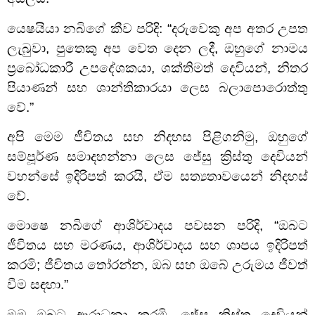
යෙෂයියා නබිගේ කීව පරිදි: “දරුවෙකු අප අතර උපත
ලැබුවා, පුතෙකු අප වෙත දෙන ලදී, ඔහුගේ නාමය
ප්‍රබෝධකාරී උපදේශකයා, ශක්තිමත් දෙවියන්, නිතර
පියාණන් සහ ශාන්තිකාරයා ලෙස බලාපොරොත්තු
වේ.”
අපි මෙම ජීවිතය සහ නිදහස පිළිගනිමු, ඔහුගේ
සම්පූර්ණ සමාදහන්නා ලෙස ජේසු ක්‍රිස්තු දෙවියන්
වහන්සේ ඉදිරිපත් කරයි, ඒම සත්‍යතාවයෙන් නිදහස්
වේ.
මොෂෙ නබිගේ ආශිර්වාදය පවසන පරිදි, “ඔබට
ජීවිතය සහ මරණය, ආශිර්වාදය සහ ශාපය ඉදිරිපත්
කරමි; ජීවිතය තෝරන්න, ඔබ සහ ඔබේ උරුමය ජීවත්
වීම සඳහා.”
මම ඔබට ආරාධනා කරමි, ජේසු ක්‍රිස්තු දෙවියන්