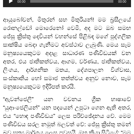
00:00
00:00
de
áudio
ආයුබෝවන්
, මිතුරන් සහ මිතුරියන්! මම බ්‍රසීලයේ
රොනල්ඩෝ මොරෙනෝ වෙමි, අද මට ඔබ සමඟ
ජේසු ක්‍රිස්තු දෙවියන් වහන්සේ පිළිබඳ මගේ පුද්ගලික
සාක්ෂිය බෙදා ගැනීමට අවස්ථාව ලැබුණි. මෙය සෑම
මනුෂ්‍යයෙකුටම අදාළ සාධාරණ පණිවිඩයක් වන
අතර, එය ජාතිකත්වය, ආගම, වර්ණය, ජාතිකත්වය,
ලිංගය, දාර්ශනික මතය, දේශපාලන විශ්වාස,
සංස්කෘතිය හෝ සමාජ තත්ත්වය අනුව නොව, සෑම
මනුෂ්‍යයෙකුටම ඉදිරිපත් කරයි.
“ඇවන්ජෙලි” යන වචනය ග්‍රීක භාෂාවේ
“යුආංජෙලියන්” යන පදයෙන් උපුටා ගෙන ඇති අතර,
එය “හොඳ පණිවිඩය” ලෙස පරිච්ඡේදනය වේ. මෙම
පණිවිඩය සරල නමුත් බලවත් වේ: ජේසු ක්‍රිස්තු තමන්
බව සත්‍ය මාර්ගය ලෙස පවසයි. ඔහු කියා සිටියේ: “මම