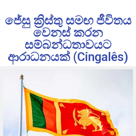
ජේසු ක්‍රිස්තු සමඟ ජීවිතය
වෙනස් කරන
සම්බන්ධතාවයට
ආරාධනයක් (Cingalês)