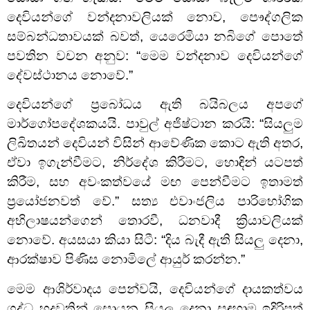
දෙවියන්ගේ වන්දනාවලියක් නොව, පෞද්ගලික
සම්බන්ධතාවයක් බවත්, යෙරෙමියා නබිගේ පොතේ
පවතින වචන අනුව: “මෙම වන්දනාව දෙවියන්ගේ
දේවස්ථානය නොවේ.”
දෙවියන්ගේ ප‍්‍රබෝධය ඇති බයිබලය අපගේ
මාර්ගෝපදේශකයයි. පාවුල් අජිෂ්ටාන කරයි: “සියලුම
ලිඛිතයන් දෙවියන් විසින් ආවේණික කොට ඇති අතර,
ඒවා ඉගැන්වීමට, නිර්දේශ කිරීමට, හොඳින් යටපත්
කිරීම, සහ අවංකත්වයේ මඟ පෙන්වීමට ඉතාමත්
ප්‍රයෝජනවත් වේ.” සත්‍ය එවාංජලිය පාරිභෝගික
අභිලාෂයන්ගෙන් තොරවී, ධනවාදී ක්‍රියාවලියක්
නොවේ. අයසයා කියා සිටී: “දිය බැදී ඇති සියලු දෙනා,
ආරක්ෂාව පිණිස නොමිලේ ආයුර් කරන්න.”
මෙම ආශිර්වාදය පෙන්වයි, දෙවියන්ගේ දායකත්වය
ශුද්ධ හදවතින් සොයන සියලු දෙනා සඳහාම ඉදිරිපත්