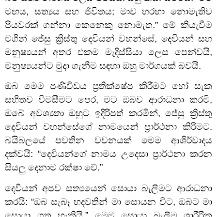
මඟය, සත්‍යය සහ ජීවිතය; මාව හරහා නොමැතිව
පියවරක් ගන්නා කෙනෙකු නොමැත.” මේ කියැවීම
මගින් ජේසු ක්‍රිස්තු දෙවියන් වහන්සේ, දෙවියන් සහ
මනුෂ්‍යයන් අතර එකම මැදිස්සියා ලෙස පෙන්වයි,
මනුෂ්‍යයන්ට මුදා ගැනීම සඳහා ඔහු මාර්ගයක් බවයි.
ඔබ මෙම පණිවිඩය ප්‍රතික්ෂේප කිරීමට හෝ සැක
සහිතව විමසීමට පෙර, මට ඔබව ආරාධනා කරමි,
ඔබේ අවශ්‍යතා ඔහුට ඉදිරිපත් කරමින්, ජේසු ක්‍රිස්තු
දෙවියන් වහන්සේගේ නාමයෙන් ප්‍රාර්ථනා කිරීමට.
බයිබලයේ පවතින වචනයක් මෙම ආශිර්වාදය
දක්වයි: “දෙවියන්ගේ නාමය උදෙසා ප‍්‍රාර්ථනා කරන
සියලු දෙනාම රක්ෂා වේ.”
දෙවියන් අපව සත්‍යයෙන් සොයා බැලීමට ආරාධනා
කරයි: “ඔබ සැබෑ හදවතින් මා සොයන විට, ඔබට මා
සොයා ගත හැකියි.” මෙම සොයා බැලීම ශාරීරික